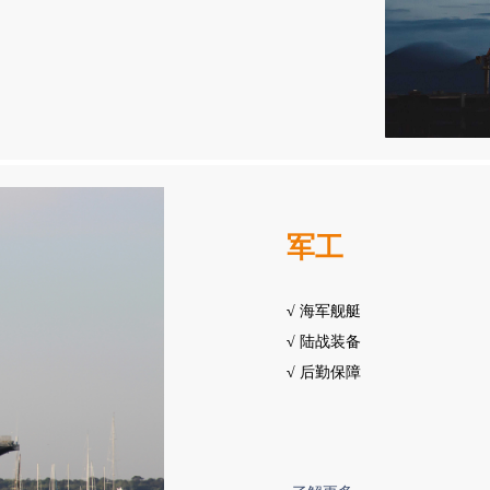
军工
√
海军舰艇
√
陆战装备
√
后勤保障