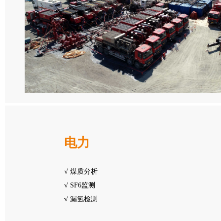
电力
√
煤质分析
√
SF6监测
√
漏氢检测