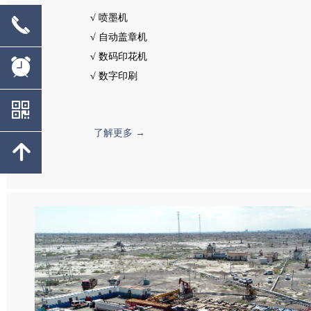
√
喷墨机
끅
√
自动盖章机
√
数码印花机
뀥
√
数字印刷
낃
了解更多 →
녕