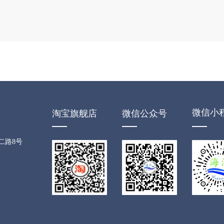
微信小
淘宝旗舰店
微信公众号
二路8号