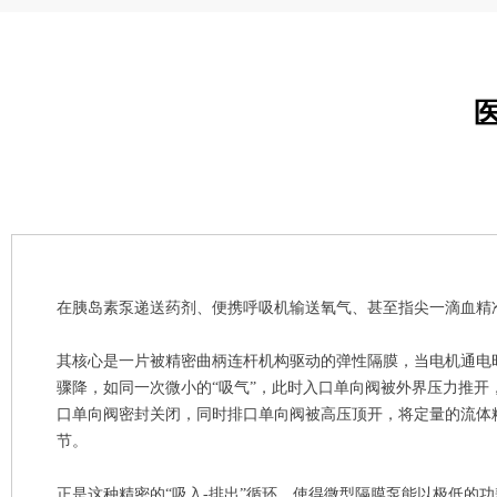
在胰岛素泵递送药剂、便携呼吸机输送氧气、甚至指尖一滴血精
其核心是一片被精密曲柄连杆机构驱动的弹性隔膜，当电机通电
骤降，如同一次微小的“吸气”，此时入口单向阀被外界压力推开
口单向阀密封关闭，同时排口单向阀被高压顶开，将定量的流体
节。
正是这种精密的“吸入-排出”循环，使得微型隔膜泵能以极低